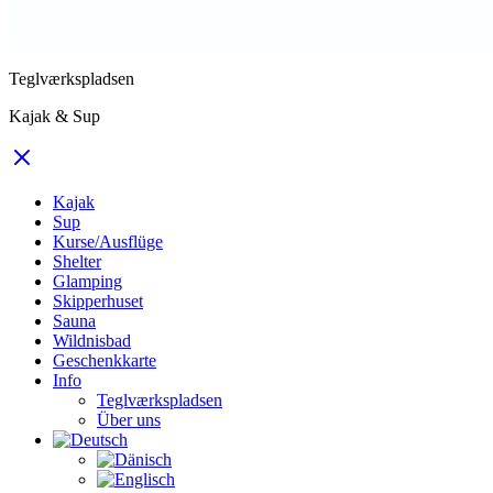
Teglværkspladsen
Kajak & Sup
Kajak
Sup
Kurse/Ausflüge
Shelter
Glamping
Skipperhuset
Sauna
Wildnisbad
Geschenkkarte
Info
Teglværkspladsen
Über uns