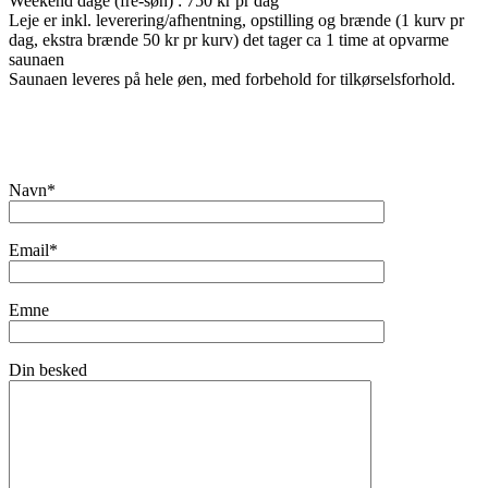
Weekend dage (fre-søn) : 750 kr pr dag
Leje er inkl. leverering/afhentning, opstilling og brænde (1 kurv pr
dag, ekstra brænde 50 kr pr kurv) det tager ca 1 time at opvarme
saunaen
Saunaen leveres på hele øen, med forbehold for tilkørselsforhold.
Navn*
Email*
Emne
Din besked