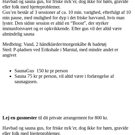
Havbad og sauna gus, for friske m/k’er, dog ikke for børn, gravide
eller folk med hjerteproblemer.
Gus’en består af 3 sessioner af ca. 10 min. varighed, efterfulgt af 10
min pause, med mulighed for dyp i det friske havvand, hvis man
lyster. Den sidste session er altid en “Boost”, der styrker
immunforsvaret og er opkvikkende. Efter gus vil der altid være
almindelig sauna
Medbring: Vand, 2 håndklæder/morgenkåbe & badetøj
Sted: P-pladsen ved Erikshale i Marstal, med mindre andet er
angivet
SaunaGus 150 kr pr person
Sauna 75 kr pr person, vil altid være i forlængelse af
saunagusen.
Lej en gusmester
til dit private arrangement for 800 kr.
Havbad og sauna gus, for friske m/k’er, dog ikke for børn, gravide
eller folk med hjerteproblemer.