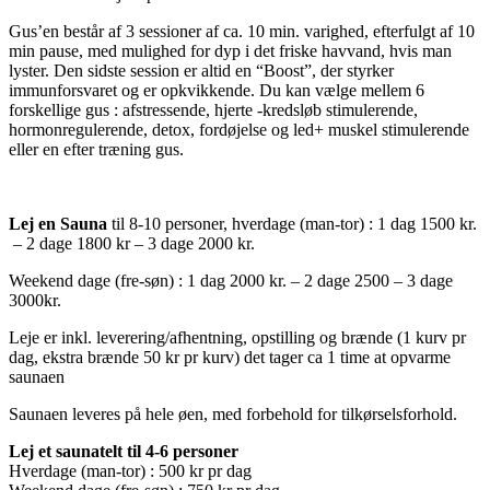
Gus’en består af 3 sessioner af ca. 10 min. varighed, efterfulgt af 10
min pause, med mulighed for dyp i det friske havvand, hvis man
lyster. Den sidste session er altid en “Boost”, der styrker
immunforsvaret og er opkvikkende. Du kan vælge mellem 6
forskellige gus : afstressende, hjerte -kredsløb stimulerende,
hormonregulerende, detox, fordøjelse og led+ muskel stimulerende
eller en efter træning gus.
Lej en Sauna
til 8-10 personer, hverdage (man-tor) : 1 dag 1500 kr.
– 2 dage 1800 kr – 3 dage 2000 kr.
Weekend dage (fre-søn) : 1 dag 2000 kr. – 2 dage 2500 – 3 dage
3000kr.
Leje er inkl. leverering/afhentning, opstilling og brænde (1 kurv pr
dag, ekstra brænde 50 kr pr kurv) det tager ca 1 time at opvarme
saunaen
Saunaen leveres på hele øen, med forbehold for tilkørselsforhold.
Lej et saunatelt til 4-6 personer
Hverdage (man-tor) : 500 kr pr dag