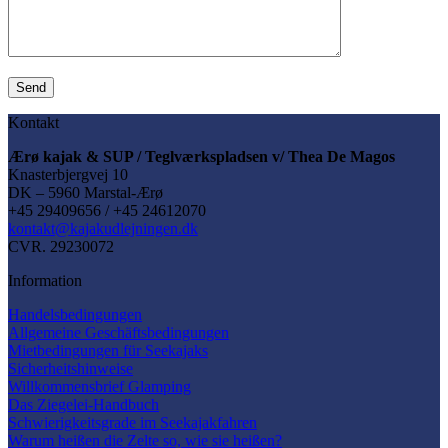
Kontakt
Ærø kajak & SUP / Teglværkspladsen v/ Thea De Magos
Knasterbjergvej 10
DK – 5960 Marstal-Ærø
+45 29409656 / +45 24612070
kontakt@kajakudlejningen.dk
CVR. 29230072
Information
Handelsbedingungen
Allgemeine Geschäftsbedingungen
Mietbedingungen für Seekajaks
Sicherheitshinweise
Willkommensbrief Glamping
Das Ziegelei-Handbuch
Schwierigkeitsgrade im Seekajakfahren
Warum heißen die Zelte so, wie sie heißen?