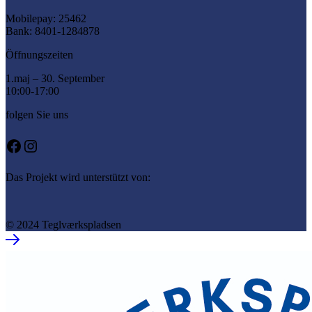
Mobilepay: 25462
Bank: 8401-1284878
Öffnungszeiten
1.maj – 30. September
10:00-17:00
folgen Sie uns
Facebook
Instagram
Das Projekt wird unterstützt von:
© 2024 Teglværkspladsen