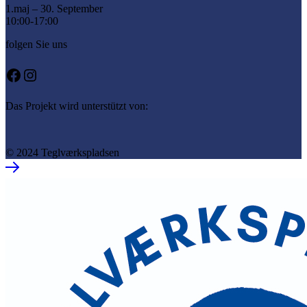
1.maj – 30. September
10:00-17:00
folgen Sie uns
Facebook
Instagram
Das Projekt wird unterstützt von:
© 2024 Teglværkspladsen