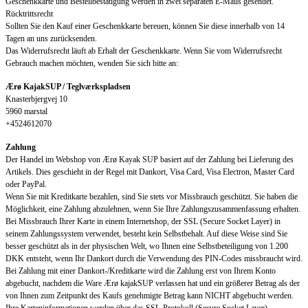
Geschenkkarte und Bestellbestätigung werden in zwei separaten E-Mails gesendet.
Rücktrittsrecht
Sollten Sie den Kauf einer Geschenkkarte bereuen, können Sie diese innerhalb von 14
Tagen an uns zurücksenden.
Das Widerrufsrecht läuft ab Erhalt der Geschenkkarte. Wenn Sie vom Widerrufsrecht
Gebrauch machen möchten, wenden Sie sich bitte an:
Ærø KajakSUP / Teglværkspladsen
Knasterbjergvej 10
5960 marstal
+4524612070
Zahlung
Der Handel im Webshop von Ærø Kayak SUP basiert auf der Zahlung bei Lieferung des
Artikels. Dies geschieht in der Regel mit Dankort, Visa Card, Visa Electron, Master Card
oder PayPal.
Wenn Sie mit Kreditkarte bezahlen, sind Sie stets vor Missbrauch geschützt. Sie haben die
Möglichkeit, eine Zahlung abzulehnen, wenn Sie Ihre Zahlungszusammenfassung erhalten.
Bei Missbrauch Ihrer Karte in einem Internetshop, der SSL (Secure Socket Layer) in
seinem Zahlungssystem verwendet, besteht kein Selbstbehalt. Auf diese Weise sind Sie
besser geschützt als in der physischen Welt, wo Ihnen eine Selbstbeteiligung von 1.200
DKK entsteht, wenn Ihr Dankort durch die Verwendung des PIN-Codes missbraucht wird.
Bei Zahlung mit einer Dankort-/Kreditkarte wird die Zahlung erst von Ihrem Konto
abgebucht, nachdem die Ware Ærø kajakSUP verlassen hat und ein größerer Betrag als der
von Ihnen zum Zeitpunkt des Kaufs genehmigte Betrag kann NICHT abgebucht werden.