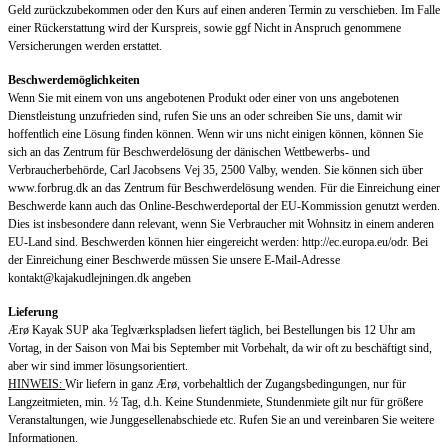
Geld zurückzubekommen oder den Kurs auf einen anderen Termin zu verschieben. Im Falle
einer Rückerstattung wird der Kurspreis, sowie ggf Nicht in Anspruch genommene
Versicherungen werden erstattet.
Beschwerdemöglichkeiten
Wenn Sie mit einem von uns angebotenen Produkt oder einer von uns angebotenen
Dienstleistung unzufrieden sind, rufen Sie uns an oder schreiben Sie uns, damit wir
hoffentlich eine Lösung finden können. Wenn wir uns nicht einigen können, können Sie
sich an das Zentrum für Beschwerdelösung der dänischen Wettbewerbs- und
Verbraucherbehörde, Carl Jacobsens Vej 35, 2500 Valby, wenden. Sie können sich über
www.forbrug.dk an das Zentrum für Beschwerdelösung wenden. Für die Einreichung einer
Beschwerde kann auch das Online-Beschwerdeportal der EU-Kommission genutzt werden.
Dies ist insbesondere dann relevant, wenn Sie Verbraucher mit Wohnsitz in einem anderen
EU-Land sind. Beschwerden können hier eingereicht werden: http://ec.europa.eu/odr. Bei
der Einreichung einer Beschwerde müssen Sie unsere E-Mail-Adresse
kontakt@kajakudlejningen.dk angeben
Lieferung
Ærø Kayak SUP aka Teglværkspladsen liefert täglich, bei Bestellungen bis 12 Uhr am
Vortag, in der Saison von Mai bis September mit Vorbehalt, da wir oft zu beschäftigt sind,
aber wir sind immer lösungsorientiert.
HINWEIS:
Wir liefern in ganz Ærø, vorbehaltlich der Zugangsbedingungen, nur für
Langzeitmieten, min. ½ Tag, d.h. Keine Stundenmiete, Stundenmiete gilt nur für größere
Veranstaltungen, wie Junggesellenabschiede etc. Rufen Sie an und vereinbaren Sie weitere
Informationen.