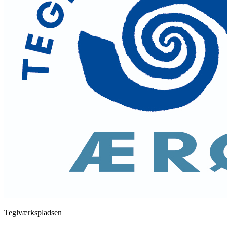
Teglværkspladsen