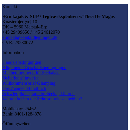
Kontakt
Ærø kajak & SUP / Teglværkspladsen v/ Thea De Magos
Knasterbjergvej 10
DK – 5960 Marstal-Ærø
+45 29409656 / +45 24612070
kontakt@kajakudlejningen.dk
CVR. 29230072
Information
Handelsbedingungen
Allgemeine Geschäftsbedingungen
Mietbedingungen für Seekajaks
Sicherheitshinweise
Willkommensbrief Glamping
Das Ziegelei-Handbuch
Schwierigkeitsgrade im Seekajakfahren
Warum heißen die Zelte so, wie sie heißen?
Mobilepay: 25462
Bank: 8401-1284878
Öffnungszeiten