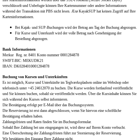
Ihre Karteninformationen werden über das SSL-Protokoll (Secure Socket Layer)
verschlüsselt und Unbefugte können Ihre Kartennummer oder andere Informationen
während der Transaktion mit PBS nicht lesen. Ærø KayakSUP hat keinen Zugriff auf Ihre
Karteninformationen.
Bei Kajak- und SUP-Buchungen wird der Betrag am Tag der Buchung abgezogen.
Für Kurse und Unterkunft wird der volle Betrag nach Genehmigung der
Bestellung abgezogen.
Bank Informationen
Merkur Reg. nr. 8401 Konto nummer 0001284878
SWIFT-BIC: MEKUDK21
IBAN: DK0284010001284878
Buchung von Kursen und Unterkünften
Es ist möglich, Kurse und Unterkünfte im Teglværkspladsen online im Webshop oder
telefonisch unter +45 24612070 zu buchen. Die Kurse werden fortlaufend veröffentlicht
und Sie können buchen, sobald sie veröffentlicht werden. Über die Kursinhalte können Sie
sich während des Kurses selbst informieren.
Die Bestätigung erfolgt per E-Mail über das Buchungssystem.
Die Reservierung ist erst dann abgeschlossen, wenn Sie hiervon eine schriftliche
Bestätigung erhalten haben.
Zahlungsfristen und Raten finden Sie im Buchungsformular.
Sobald Ihre Zahlung bei uns eingegangen ist, wird diese auf Ihrem Konto verbucht.
Eine Überschreitung der Zahlungsfristen führt zur Stornierung der Reservierung.
Wir bestätigen den Eingang Ihrer Zahlung nicht.