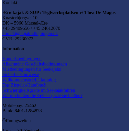
Kontakt
Ærø kajak & SUP / Teglværkspladsen v/ Thea De Magos
Knasterbjergvej 10
DK – 5960 Marstal-Ærø
+45 29409656 / +45 24612070
kontakt@kajakudlejningen.dk
CVR. 29230072
Information
Handelsbedingungen
Allgemeine Geschäftsbedingungen
Mietbedingungen für Seekajaks
Sicherheitshinweise
Willkommensbrief Glamping
Das Ziegelei-Handbuch
Schwierigkeitsgrade im Seekajakfahren
Warum heißen die Zelte so, wie sie heißen?
Mobilepay: 25462
Bank: 8401-1284878
Öffnungszeiten
1.maj – 30. September