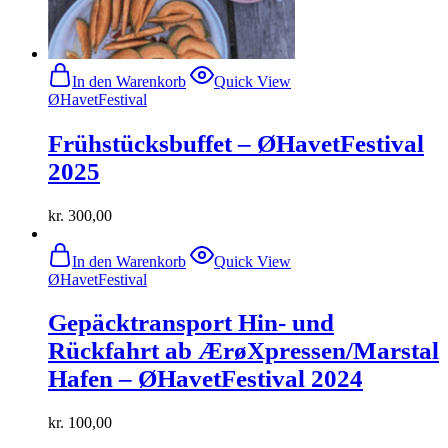
In den Warenkorb
Quick View
ØHavetFestival
Frühstücksbuffet – ØHavetFestival
2025
kr.
300,00
In den Warenkorb
Quick View
ØHavetFestival
Gepäcktransport Hin- und
Rückfahrt ab ÆrøXpressen/Marstal
Hafen – ØHavetFestival 2024
kr.
100,00