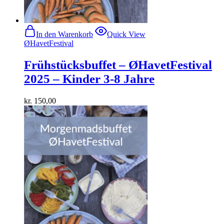
In den Warenkorb
Quick View
ØHavetFestival
Frühstücksbuffet – ØHavetFestival
2025 – Kinder 3-8 Jahre
kr.
150,00