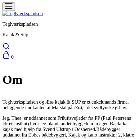
Teglværkspladsen
Kajak & Sup
0
Om
Teglværkspladsen og Ærø kajak & SUP er et enkeltmands firma,
beliggende i udkanten af Marstal på Ærø, i det sydfynske ø-hav.
Jeg, Thea, er uddannet som Friluftsvejleder fra PP (Paul Petersens
idrætsinstitut) hvor jeg blandt andet byggede min egen Baidarka
kajak med hjælp fra Svend Ulstrup i Odsherred.Bådebygger
uddannet fra Ebbes bådebyggeri, Kajak og kano instruktør 2, klatre