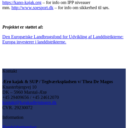
https://kano-kajak.org
– for info om IPP niveauer
mm.
http://www.soesport.dk
– for info om sikkerhed til søs.
Projektet
er støttet af:
Den Europæiske Landbrugsfond for Udvikling af Landdistrikterne:
Europa investerer i landdistrikterne.
Kontakt
Ærø kajak & SUP / Teglværkspladsen v/ Thea De Magos
Knasterbjergvej 10
DK – 5960 Marstal-Ærø
+45 29409656 / +45 24612070
kontakt@kajakudlejningen.dk
CVR. 29230072
Information
Handelsbetingelser