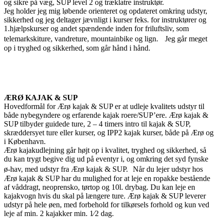
og sikre på væg, SUP level 2 og træklatre instruktør.
Jeg holder jeg mig løbende orienteret og opdateret omkring udstyr,
sikkerhed og jeg deltager jævnligt i kurser feks. for instruktører og
1.hjælpskurser og andet spændende inden for friluftsliv, som
telemarkskiture, vandreture, mountainbike og lign. Jeg går meget
op i tryghed og sikkerhed, som går hånd i hånd.
ÆRØ KAJAK & SUP
Hovedformål for Ærø kajak & SUP er at udleje kvalitets udstyr til
både nybegyndere og erfarende kajak roere/SUP’ere. Ærø kajak &
SUP tilbyder guidede ture, 2 – 4 timers intro til kajak & SUP,
skræddersyet ture eller kurser, og IPP2 kajak kurser, både på Ærø og
i København.
Ærø kajakudlejning går højt op i kvalitet, tryghed og sikkerhed, så
du kan trygt begive dig ud på eventyr i, og omkring det syd fynske
ø-hav, med udstyr fra Ærø kajak & SUP. Når du lejer udstyr hos
Ærø kajak & SUP har du mulighed for at leje en ropakke bestående
af våddragt, neoprensko, tørtop og 10l. drybag. Du kan leje en
kajakvogn hvis du skal på længere ture. Ærø kajak & SUP leverer
udstyr på hele øen, med forbehold for tilkørsels forhold og kun ved
leje af min. 2 kajakker min. 1⁄2 dag.