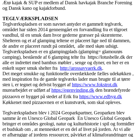
Ærø kajak & SUP er medlem af Dansk havkajak Branche Forening
og Dansk kano og kajakforbund.
TEGLVÆRKSPLADSEN
Teglværkspladsen er som navnet antyder et gammelt teglværk,
området har siden 2014 gennemgået en forvandling fra et tilgroet
vandhul, til en smuk dam hvor gederne græsser på skrænterne.
Shelteren og et af glamping teltene er placeret lige ned til dammen,
de andre er placeret rundt på området, alle med skøn udsigt.
Teglværkspladsen er en glampingplads (glamping= glamourøs
camping), bestående af 6 glamping telte fra https://lotusbelle.dk der
alle er indrettet med bambus møbler , senge og dyner, en her er en
enkelt super smuk shelter fra
http://arossavvaerk.dk
.
Det meget smukke og funktionelle overdækkede fælles udekøkken ,
med inspiration fra de gamle teglværks lader man brugte til at tørre
sten i, er tegnet og delvist bygget af
https://www.fokstrot.dk
murearbejdet er udført af
https://egenvinding.dk
den brændefyrede
pizzaovn er bygget på stedet af Erik fra
https://www.edbyg.dk
Køkkenet med pizzaovnen er et kunstværk, som skal opleves.
Teglværkspladsen blev i 2024 Geoparkpartner, Geoparken blev
samme år en Unesco Global Geopark En Unesco Global Geopark
bringer et områdes geologi, natur og kulturhistorie i spil og formidler
et budskab om , at mennesket er en del af livet på jorden. At vi alle
er afhængige af jordens ressourcer, påvirket af klimaforandringer og