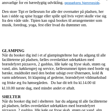
ansvarlige for en bæredygtig udvikling.
.
geoparkens hjemmeside
Den store Tipi er fællesrum for alle der overnatter på pladsen, her
kan i sidde og spise hygge eller spille spil hvis vejret skulle vise sig
fra den våde side. Tipien kan også bookes til arrangementer som
musik, foredrag, yoga, fest eller hvad du drømmer om.
GLAMPING
Når du booker dig ind i et af glampingteltene har du adgang til alle
faciliteterne på pladsen, fælles overdækket udekøkken med
brændefyret pizzaovn, 2 gasblus, lille køle og fryse skab, strøm og
vand, alm. køkkengrej og service, fællesrummet tipien med borde og
bænke, muldtoilet med den bedste udsigt over Østersøen, kold &
varm udebruser, fri klapning af gederne, brændefyret vildmarksbad
og friske æg fra hønsegården. Du har dit telt fra kl.14.00 til
kl.10.00 næste dag, med mindre andet er aftalt.
SHELTER
Når du booker dig ind i shelteren
har du adgang til alle faciliteterne
på pladsen, fælles overdækket udekøkken med brændefyret
pizzaovn, 2 gasblus, lille køle og fryse skab, strøm og vand, alm.