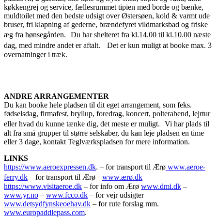
køkkengrej og service, fællesrummet tipien med borde og bænke,
muldtoilet med den bedste udsigt over Østersøen, kold & varmt ude
bruser, fri klapning af gederne, brændefyret vildmarksbad og friske
æg fra hønsegården. Du har shelteret fra kl.14.00 til kl.10.00 næste
dag, med mindre andet er aftalt. Det er kun muligt at booke max. 3
overnatninger i træk.
ANDRE ARRANGEMENTER
Du kan booke hele pladsen til dit eget arrangement, som feks.
fødselsdag, firmafest, bryllup, foredrag, koncert, polterabend, lejrtur
eller hvad du kunne tænke dig, det meste er muligt. Vi har plads til
alt fra små grupper til større selskaber, du kan leje pladsen en time
eller 3 dage, kontakt Teglværkspladsen for mere information.
LINKS
https://www.aeroexpressen.dk
. – for transport til Ærø
www.aeroe-
ferry.dk
– for transport til Ærø
www.ærø.dk
–
https://www.visitaeroe.dk
– for info om Ærø
www.dmi.dk
–
www.yr.no
–
www.fcco.dk
– for vejr udsigter
www.detsydfynskeoehav.dk
– for rute forslag mm.
www.europaddlepass.com
.