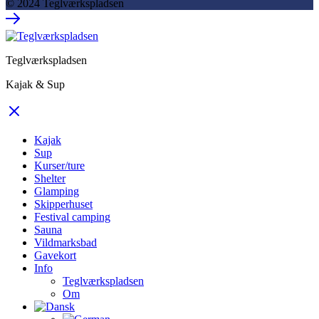
© 2024 Teglværkspladsen
Teglværkspladsen
Kajak & Sup
Kajak
Sup
Kurser/ture
Shelter
Glamping
Skipperhuset
Festival camping
Sauna
Vildmarksbad
Gavekort
Info
Teglværkspladsen
Om