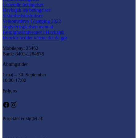
Generelle betingelser
Havkajak lejebetingelser
Sikkerhedsinstrukser
Velkomstbrev Glamping 2022
Teglværkspladsen manual
Færdighedsniveauer i Havkajak
Hvorfor hedder teltene det de gør
Mobilepay: 25462
Bank: 8401-1284878
Åbningstider
1.maj – 30. September
10:00-17:00
Følg os
Facebook
Instagram
Projektet er støttet af: