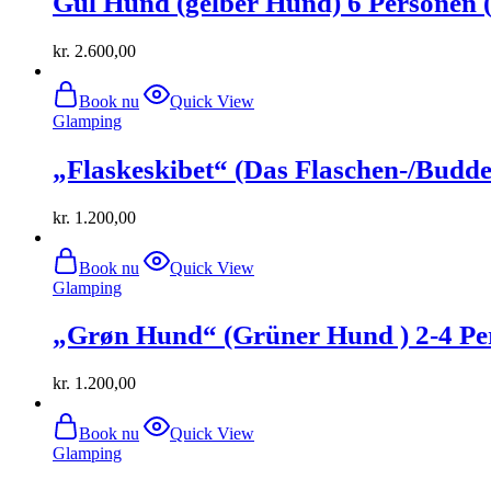
Gul Hund (gelber Hund) 6 Personen (
kr.
2.600,00
Book nu
Quick View
Glamping
„Flaskeskibet“ (Das Flaschen-/Buddel
kr.
1.200,00
Book nu
Quick View
Glamping
„Grøn Hund“ (Grüner Hund ) 2-4 Pe
kr.
1.200,00
Book nu
Quick View
Glamping