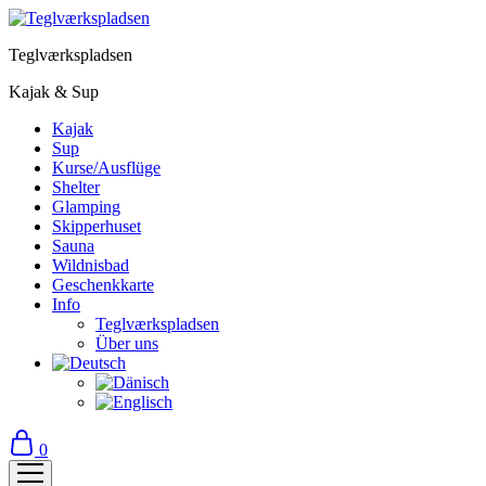
Teglværkspladsen
Kajak & Sup
Kajak
Sup
Kurse/Ausflüge
Shelter
Glamping
Skipperhuset
Sauna
Wildnisbad
Geschenkkarte
Info
Teglværkspladsen
Über uns
0