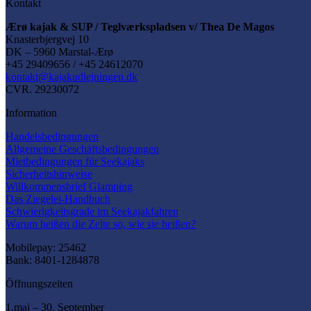
Kontakt
Ærø kajak & SUP / Teglværkspladsen v/ Thea De Magos
Knasterbjergvej 10
DK – 5960 Marstal-Ærø
+45 29409656 / +45 24612070
kontakt@kajakudlejningen.dk
CVR. 29230072
Information
Handelsbedingungen
Allgemeine Geschäftsbedingungen
Mietbedingungen für Seekajaks
Sicherheitshinweise
Willkommensbrief Glamping
Das Ziegelei-Handbuch
Schwierigkeitsgrade im Seekajakfahren
Warum heißen die Zelte so, wie sie heißen?
Mobilepay: 25462
Bank: 8401-1284878
Öffnungszeiten
1.maj – 30. September