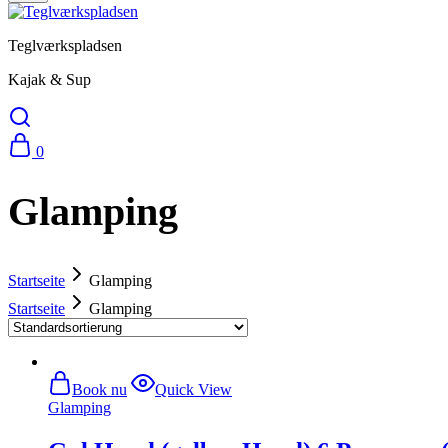
Teglværkspladsen
Kajak & Sup
0
Glamping
Startseite
Glamping
Startseite
Glamping
Book nu
Quick View
Glamping