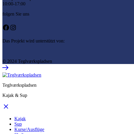
10:00-17:00
folgen Sie uns
Facebook
Instagram
Das Projekt wird unterstützt von:
© 2024 Teglværkspladsen
Teglværkspladsen
Kajak & Sup
Kajak
Sup
Kurse/Ausflüge