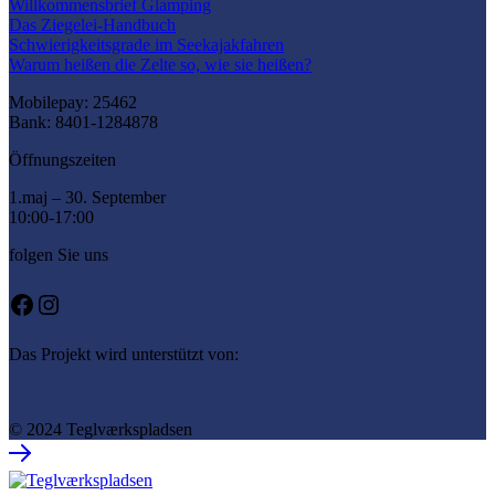
Willkommensbrief Glamping
Das Ziegelei-Handbuch
Schwierigkeitsgrade im Seekajakfahren
Warum heißen die Zelte so, wie sie heißen?
Mobilepay: 25462
Bank: 8401-1284878
Öffnungszeiten
1.maj – 30. September
10:00-17:00
folgen Sie uns
Facebook
Instagram
Das Projekt wird unterstützt von:
© 2024 Teglværkspladsen