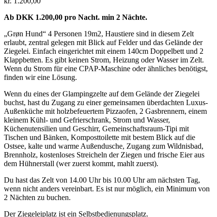
kr.
1.200,00
Ab DKK 1.200,00 pro Nacht. min 2 Nächte.
„Grøn Hund“ 4 Personen 19m2, Haustiere sind in diesem Zelt
erlaubt, zentral gelegen mit Blick auf Felder und das Gelände der
Ziegelei. Einfach eingerichtet mit einem 140cm Doppelbett und 2
Klappbetten. Es gibt keinen Strom, Heizung oder Wasser im Zelt.
Wenn du Strom für eine CPAP-Maschine oder ähnliches benötigst,
finden wir eine Lösung.
Wenn du eines der Glampingzelte auf dem Gelände der Ziegelei
buchst, hast du Zugang zu einer gemeinsamen überdachten Luxus-
Außenküche mit holzbefeuertem Pizzaofen, 2 Gasbrennern, einem
kleinem Kühl- und Gefrierschrank, Strom und Wasser,
Küchenutensilien und Geschirr, Gemeinschaftsraum-Tipi mit
Tischen und Bänken, Komposttoilette mit bestem Blick auf die
Ostsee, kalte und warme Außendusche, Zugang zum Wildnisbad,
Brennholz, kostenloses Streicheln der Ziegen und frische Eier aus
dem Hühnerstall (wer zuerst kommt, mahlt zuerst).
Du hast das Zelt von 14.00 Uhr bis 10.00 Uhr am nächsten Tag,
wenn nicht anders vereinbart. Es ist nur möglich, ein Minimum von
2 Nächten zu buchen.
Der Ziegeleiplatz ist ein Selbstbedienungsplatz.