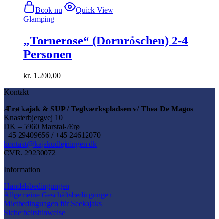
Book nu
Quick View
Glamping
„Tornerose“ (Dornröschen) 2-4
Personen
kr.
1.200,00
Kontakt
Ærø kajak & SUP / Teglværkspladsen v/ Thea De Magos
Knasterbjergvej 10
DK – 5960 Marstal-Ærø
+45 29409656 / +45 24612070
kontakt@kajakudlejningen.dk
CVR. 29230072
Information
Handelsbedingungen
Allgemeine Geschäftsbedingungen
Mietbedingungen für Seekajaks
Sicherheitshinweise