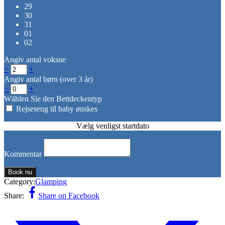
29
30
31
01
02
Angiv antal voksne
−
+
Angiv antal børn (over 3 år)
−
+
Wählen Sie den Bettdeckentyp
Rejseseng til baby ønskes
Vælg venligst startdato
Kommentar
Book nu
Category:
Glamping
Share:
Share on Facebook