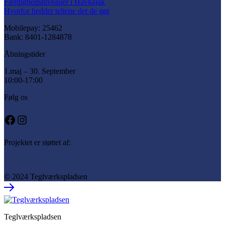
Færdighedsniveauer i Havkajak
Hvorfor hedder teltene det de gør
Mobilepay: 25462
Bank: 8401-1284878
Åbningstider
1.maj – 30. September
10:00-17:00
Følg os
Facebook
Instagram
Projektet er støttet af:
© 2024 Teglværkspladsen
Teglværkspladsen