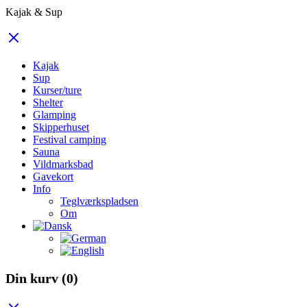
Kajak & Sup
Kajak
Sup
Kurser/ture
Shelter
Glamping
Skipperhuset
Festival camping
Sauna
Vildmarksbad
Gavekort
Info
Teglværkspladsen
Om
Din kurv
(0)