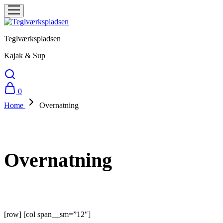
Teglværkspladsen
Kajak & Sup
0
Home
Overnatning
Overnatning
[row] [col span__sm=”12″]