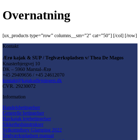
Overnatning
[ux_products type=”row” columns__sm=”2″ cat=”50″] [/col] [/row]
Kontakt
Ærø kajak & SUP / Teglværkspladsen v/ Thea De Magos
Knasterbjergvej 10
DK – 5960 Marstal-Ærø
+45 29409656 / +45 24612070
kontakt@kajakudlejningen.dk
CVR. 29230072
Information
Handelsbetingelser
Generelle betingelser
Havkajak lejebetingelser
Sikkerhedsinstrukser
Velkomstbrev Glamping 2022
Teglværkspladsen manual