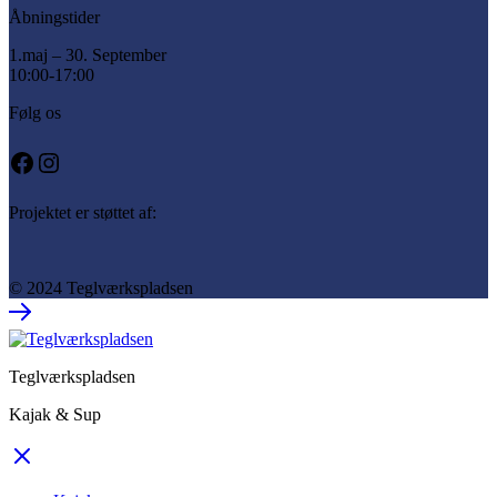
Åbningstider
1.maj – 30. September
10:00-17:00
Følg os
Facebook
Instagram
Projektet er støttet af:
© 2024 Teglværkspladsen
Teglværkspladsen
Kajak & Sup