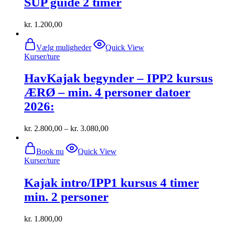
SUP guide 2 timer
kr.
1.200,00
Dette
Vælg muligheder
Quick View
vare
Kurser/ture
har
flere
HavKajak begynder – IPP2 kursus
varianter.
Mulighederne
ÆRØ – min. 4 personer datoer
kan
2026:
vælges
på
varesiden
kr.
2.800,00
–
kr.
3.080,00
Book nu
Quick View
Kurser/ture
Kajak intro/IPP1 kursus 4 timer
min. 2 personer
kr.
1.800,00