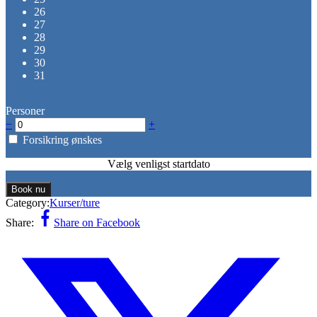
26
27
28
29
30
31
Personer
−
+
Forsikring ønskes
Vælg venligst startdato
Book nu
Category:
Kurser/ture
Share:
Share on Facebook