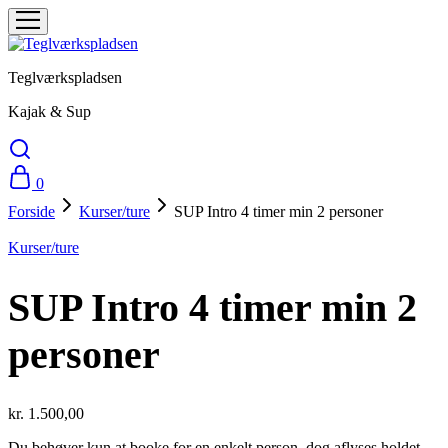
Teglværkspladsen
Kajak & Sup
0
Forside
Kurser/ture
SUP Intro 4 timer min 2 personer
Kurser/ture
SUP Intro 4 timer min 2
personer
kr.
1.500,00
Du behøver kun at booke for en enkelt person, dog aflyses holdet