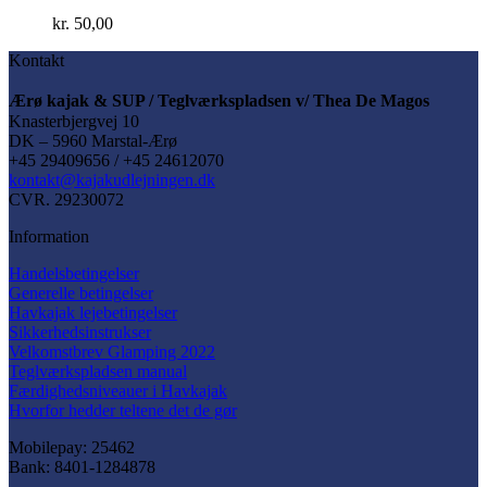
kr.
50,00
Kontakt
Ærø kajak & SUP / Teglværkspladsen v/ Thea De Magos
Knasterbjergvej 10
DK – 5960 Marstal-Ærø
+45 29409656 / +45 24612070
kontakt@kajakudlejningen.dk
CVR. 29230072
Information
Handelsbetingelser
Generelle betingelser
Havkajak lejebetingelser
Sikkerhedsinstrukser
Velkomstbrev Glamping 2022
Teglværkspladsen manual
Færdighedsniveauer i Havkajak
Hvorfor hedder teltene det de gør
Mobilepay: 25462
Bank: 8401-1284878