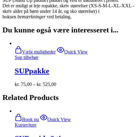
SUP (Stand Up paddle) paddel og vest er inkluderet i prisen.
Det er muligt at leje ropakke, skriv størrelser (XS-S-M-L-XL-XXL -
skriv alder på børn under 14 år, og sko størrelser) i
boksen
bemærkninger
ved betaling.
Du kunne også være interesseret i...
Dette
Vælg muligheder
Quick View
vare
Sup tilbehør
har
flere
SUPpakke
varianter.
Mulighederne
kan
kr.
75,00
–
kr.
525,00
vælges
på
Related Products
varesiden
Book nu
Quick View
Kurser/ture