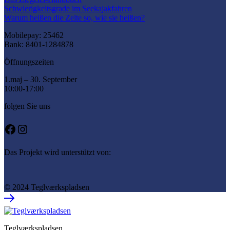
Schwierigkeitsgrade im Seekajakfahren
Warum heißen die Zelte so, wie sie heißen?
Mobilepay: 25462
Bank: 8401-1284878
Öffnungszeiten
1.maj – 30. September
10:00-17:00
folgen Sie uns
Facebook
Instagram
Das Projekt wird unterstützt von:
© 2024 Teglværkspladsen
Teglværkspladsen