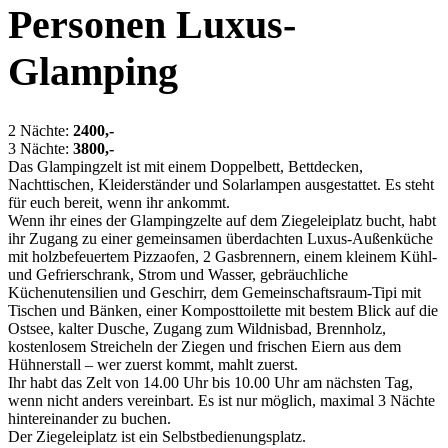
Personen Luxus-
Glamping
2 Nächte:
2400,-
3 Nächte:
3800,-
Das Glampingzelt ist mit einem Doppelbett, Bettdecken,
Nachttischen, Kleiderständer und Solarlampen ausgestattet. Es steht
für euch bereit, wenn ihr ankommt.
Wenn ihr eines der Glampingzelte auf dem Ziegeleiplatz bucht, habt
ihr Zugang zu einer gemeinsamen überdachten Luxus-Außenküche
mit holzbefeuertem Pizzaofen, 2 Gasbrennern, einem kleinem Kühl-
und Gefrierschrank, Strom und Wasser, gebräuchliche
Küchenutensilien und Geschirr, dem Gemeinschaftsraum-Tipi mit
Tischen und Bänken, einer Komposttoilette mit bestem Blick auf die
Ostsee, kalter Dusche, Zugang zum Wildnisbad, Brennholz,
kostenlosem Streicheln der Ziegen und frischen Eiern aus dem
Hühnerstall – wer zuerst kommt, mahlt zuerst.
Ihr habt das Zelt von 14.00 Uhr bis 10.00 Uhr am nächsten Tag,
wenn nicht anders vereinbart. Es ist nur möglich, maximal 3 Nächte
hintereinander zu buchen.
Der Ziegeleiplatz ist ein Selbstbedienungsplatz.