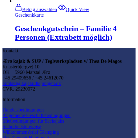
Betrag auswählen
Quick View
Geschenkkarte
Geschenkgutschein – Familie 4
Personen (Extrabett möglich)
Kontakt
Ærø kajak & SUP / Teglværkspladsen v/ Thea De Magos
Knasterbjergvej 10
DK – 5960 Marstal-Ærø
+45 29409656 / +45 24612070
kontakt@kajakudlejningen.dk
CVR. 29230072
Information
Handelsbedingungen
Allgemeine Geschäftsbedingungen
Mietbedingungen für Seekajaks
Sicherheitshinweise
Willkommensbrief Glamping
Das Ziegelei-Handbuch