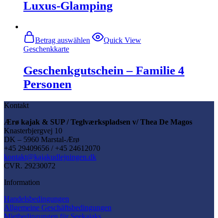
Luxus-Glamping
Betrag auswählen
Quick View
Geschenkkarte
Geschenkgutschein – Familie 4
Personen
Kontakt
Ærø kajak & SUP / Teglværkspladsen v/ Thea De Magos
Knasterbjergvej 10
DK – 5960 Marstal-Ærø
+45 29409656 / +45 24612070
kontakt@kajakudlejningen.dk
CVR. 29230072
Information
Handelsbedingungen
Allgemeine Geschäftsbedingungen
Mietbedingungen für Seekajaks