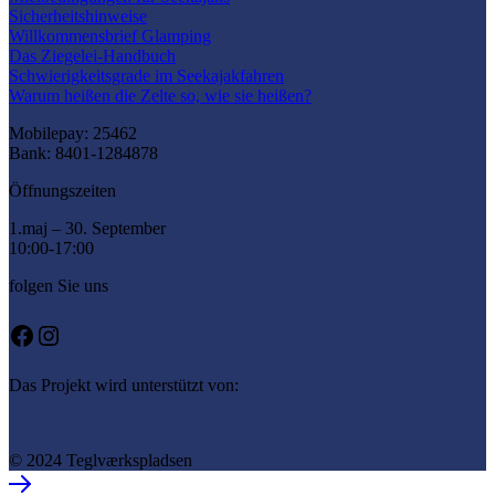
Sicherheitshinweise
Willkommensbrief Glamping
Das Ziegelei-Handbuch
Schwierigkeitsgrade im Seekajakfahren
Warum heißen die Zelte so, wie sie heißen?
Mobilepay: 25462
Bank: 8401-1284878
Öffnungszeiten
1.maj – 30. September
10:00-17:00
folgen Sie uns
Facebook
Instagram
Das Projekt wird unterstützt von:
© 2024 Teglværkspladsen