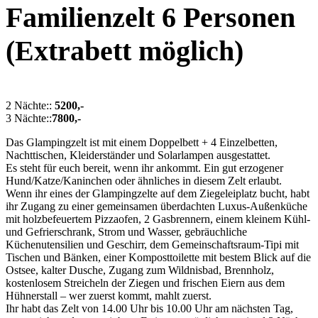
Familienzelt 6 Personen
(Extrabett möglich)
2 Nächte::
5200,-
3 Nächte::
7800,-
Das Glampingzelt ist mit einem Doppelbett + 4 Einzelbetten,
Nachttischen, Kleiderständer und Solarlampen ausgestattet.
Es steht für euch bereit, wenn ihr ankommt. Ein gut erzogener
Hund/Katze/Kaninchen oder ähnliches in diesem Zelt erlaubt.
Wenn ihr eines der Glampingzelte auf dem Ziegeleiplatz bucht, habt
ihr Zugang zu einer gemeinsamen überdachten Luxus-Außenküche
mit holzbefeuertem Pizzaofen, 2 Gasbrennern, einem kleinem Kühl-
und Gefrierschrank, Strom und Wasser, gebräuchliche
Küchenutensilien und Geschirr, dem Gemeinschaftsraum-Tipi mit
Tischen und Bänken, einer Komposttoilette mit bestem Blick auf die
Ostsee, kalter Dusche, Zugang zum Wildnisbad, Brennholz,
kostenlosem Streicheln der Ziegen und frischen Eiern aus dem
Hühnerstall – wer zuerst kommt, mahlt zuerst.
Ihr habt das Zelt von 14.00 Uhr bis 10.00 Uhr am nächsten Tag,