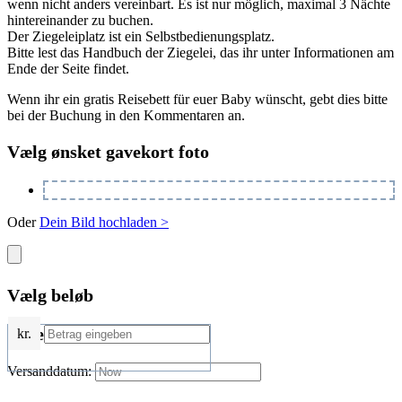
wenn nicht anders vereinbart. Es ist nur möglich, maximal 3 Nächte
hintereinander zu buchen.
Der Ziegeleiplatz ist ein Selbstbedienungsplatz.
Bitte lest das Handbuch der Ziegelei, das ihr unter Informationen am
Ende der Seite findet.
Wenn ihr ein gratis Reisebett für euer Baby wünscht, gebt dies bitte
bei der Buchung in den Kommentaren an.
Vælg ønsket gavekort foto
Oder
Dein Bild hochladen >
Vælg beløb
Leveringsinformation
kr.
Versanddatum: