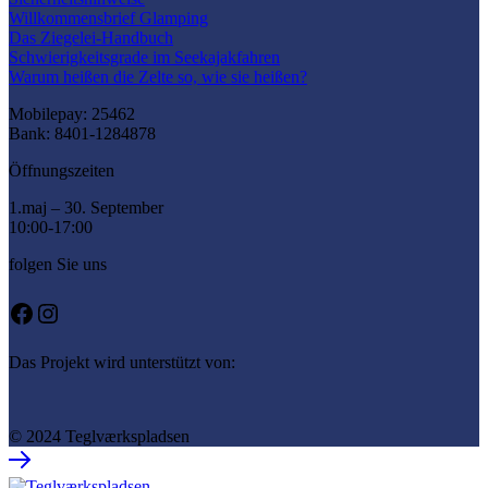
Willkommensbrief Glamping
Das Ziegelei-Handbuch
Schwierigkeitsgrade im Seekajakfahren
Warum heißen die Zelte so, wie sie heißen?
Mobilepay: 25462
Bank: 8401-1284878
Öffnungszeiten
1.maj – 30. September
10:00-17:00
folgen Sie uns
Facebook
Instagram
Das Projekt wird unterstützt von:
© 2024 Teglværkspladsen