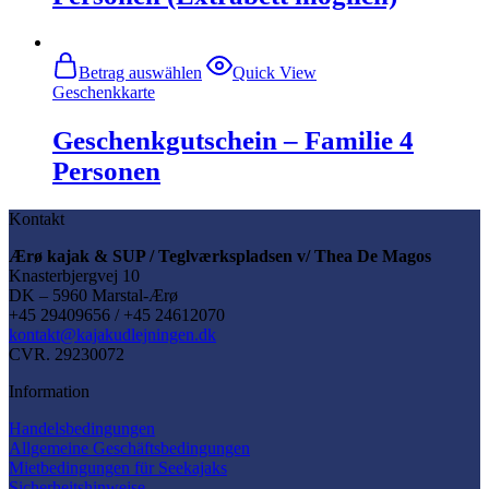
Betrag auswählen
Quick View
Geschenkkarte
Geschenkgutschein – Familie 4
Personen
Kontakt
Ærø kajak & SUP / Teglværkspladsen v/ Thea De Magos
Knasterbjergvej 10
DK – 5960 Marstal-Ærø
+45 29409656 / +45 24612070
kontakt@kajakudlejningen.dk
CVR. 29230072
Information
Handelsbedingungen
Allgemeine Geschäftsbedingungen
Mietbedingungen für Seekajaks
Sicherheitshinweise