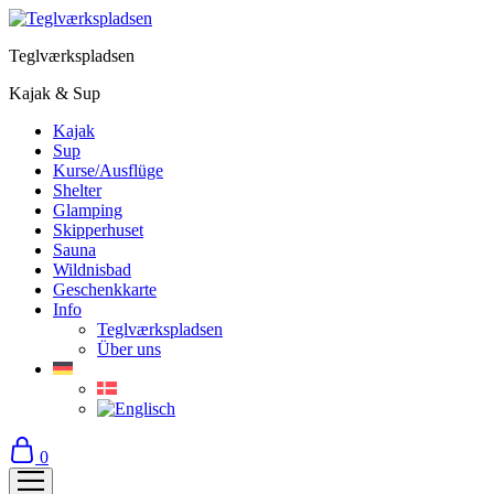
Teglværkspladsen
Kajak & Sup
Kajak
Sup
Kurse/Ausflüge
Shelter
Glamping
Skipperhuset
Sauna
Wildnisbad
Geschenkkarte
Info
Teglværkspladsen
Über uns
0