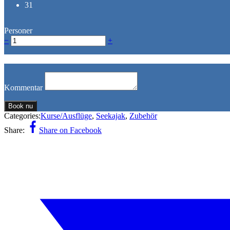
31
Personer
−
+
Kommentar
Book nu
Categories:
Kurse/Ausflüge
,
Seekajak
,
Zubehör
Share:
Share on Facebook