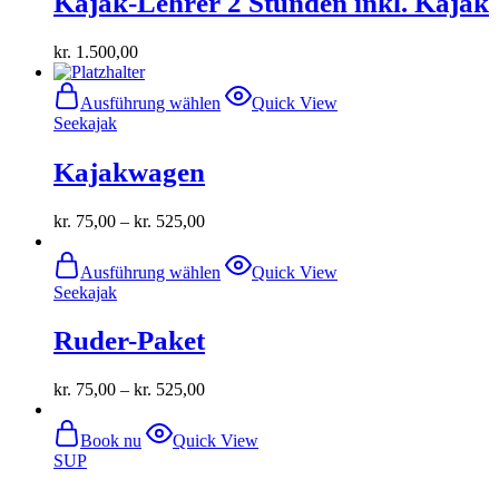
Kajak-Lehrer 2 Stunden inkl. Kajak
kr.
1.500,00
Dieses
Ausführung wählen
Quick View
Produkt
Seekajak
weist
mehrere
Kajakwagen
Varianten
auf.
Die
kr.
75,00
–
kr.
525,00
Optionen
können
Dieses
auf
Ausführung wählen
Quick View
Produkt
der
Seekajak
weist
Produktseite
mehrere
gewählt
Ruder-Paket
Varianten
werden
auf.
Die
kr.
75,00
–
kr.
525,00
Optionen
können
auf
Book nu
Quick View
der
SUP
Produktseite