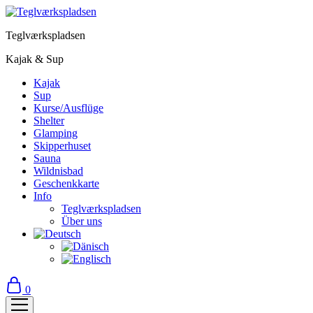
Teglværkspladsen
Kajak & Sup
Kajak
Sup
Kurse/Ausflüge
Shelter
Glamping
Skipperhuset
Sauna
Wildnisbad
Geschenkkarte
Info
Teglværkspladsen
Über uns
0