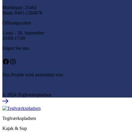
Mobilepay: 25462
Bank: 8401-1284878
Öffnungszeiten
1.maj – 30. September
10:00-17:00
folgen Sie uns
Facebook
Instagram
Das Projekt wird unterstützt von:
© 2024 Teglværkspladsen
Teglværkspladsen
Kajak & Sup