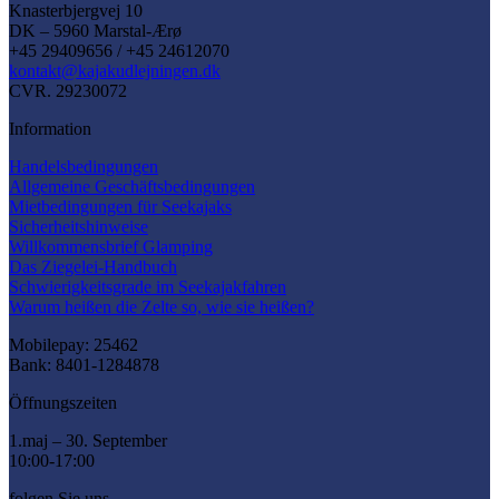
Knasterbjergvej 10
DK – 5960 Marstal-Ærø
+45 29409656 / +45 24612070
kontakt@kajakudlejningen.dk
CVR. 29230072
Information
Handelsbedingungen
Allgemeine Geschäftsbedingungen
Mietbedingungen für Seekajaks
Sicherheitshinweise
Willkommensbrief Glamping
Das Ziegelei-Handbuch
Schwierigkeitsgrade im Seekajakfahren
Warum heißen die Zelte so, wie sie heißen?
Mobilepay: 25462
Bank: 8401-1284878
Öffnungszeiten
1.maj – 30. September
10:00-17:00
folgen Sie uns