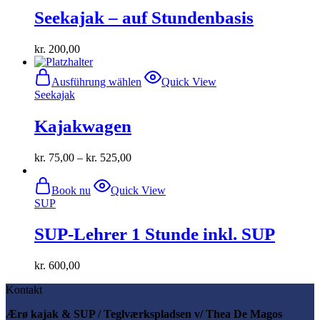
gewählt
Seekajak – auf Stundenbasis
werden
kr.
200,00
Dieses
Ausführung wählen
Quick View
Produkt
Seekajak
weist
mehrere
Kajakwagen
Varianten
auf.
Die
kr.
75,00
–
kr.
525,00
Optionen
können
auf
Book nu
Quick View
der
SUP
Produktseite
gewählt
SUP-Lehrer 1 Stunde inkl. SUP
werden
kr.
600,00
Kontakt
Ærø kajak & SUP / Teglværkspladsen v/ Thea De Magos