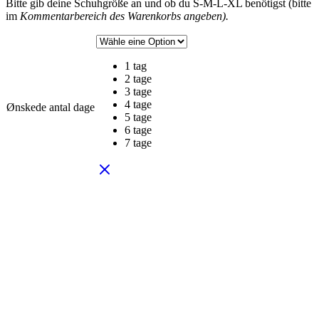
Bitte gib deine Schuhgröße an und ob du S-M-L-XL benötigst (bitte
im
Kommentarbereich des Warenkorbs angeben).
1 tag
2 tage
3 tage
4 tage
Ønskede antal dage
5 tage
6 tage
7 tage