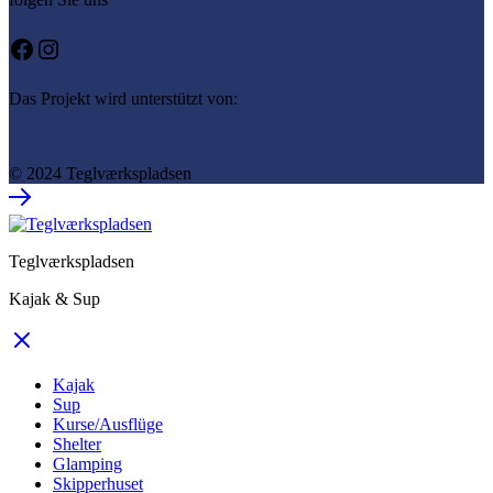
Facebook
Instagram
Das Projekt wird unterstützt von:
© 2024 Teglværkspladsen
Teglværkspladsen
Kajak & Sup
Kajak
Sup
Kurse/Ausflüge
Shelter
Glamping
Skipperhuset