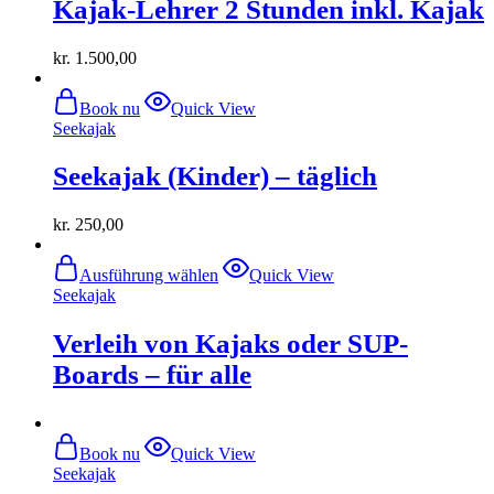
Kajak-Lehrer 2 Stunden inkl. Kajak
kr.
1.500,00
Book nu
Quick View
Seekajak
Seekajak (Kinder) – täglich
kr.
250,00
Dieses
Ausführung wählen
Quick View
Produkt
Seekajak
weist
mehrere
Verleih von Kajaks oder SUP-
Varianten
auf.
Boards – für alle
Die
Optionen
können
auf
Book nu
Quick View
der
Seekajak
Produktseite