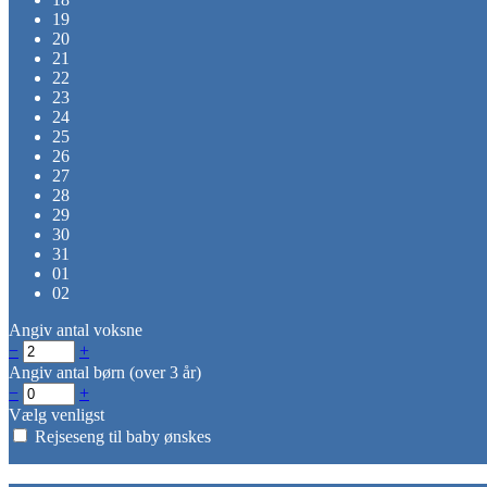
19
20
21
22
23
24
25
26
27
28
29
30
31
01
02
Angiv antal voksne
−
+
Angiv antal børn (over 3 år)
−
+
Vælg venligst
Rejseseng til baby ønskes