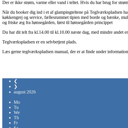
Der er ikke strøm, varme eller vand i teltet. Hvis du har brug for strøm
Når du booker dig ind i et af glampingteltene på Teglværkspladsen ha
køkkengrej og service, fællesrummet tipien med borde og bænke, muld
og friske æg fra hønsegården, først til hønsegården princippet
Du har dit telt fra kl.14.00 til kl.10.00 næste dag, med mindre andet e
Teglværkspladsen er en selvbetjent plads.
Læs gerne teglværkspladsen manual, der er at finde under information 
❮
❯
august
2026
Mo
Tu
We
Th
Fr
Sa