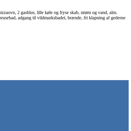
zaovn, 2 gasblus, lille køle og fryse skab, strøm og vand, alm.
rusebad, adgang til vildmarksbadet, brænde, fri klapning af gederne