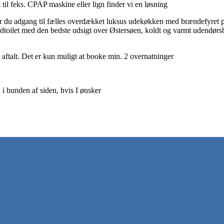
 til feks. CPAP maskine eller lign finder vi en løsning
r du adgang til fælles overdækket luksus udekøkken med brændefyret piz
toilet med den bedste udsigt over Østersøen, koldt og varmt udendørsb
r aftalt. Det er kun muligt at booke min. 2 overnatninger
i bunden af siden, hvis I ønsker