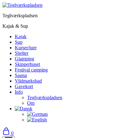
Teglværkspladsen
Kajak & Sup
Kajak
Sup
Kurser/ture
Shelter
Glamping
Skipperhuset
Festival camping
Sauna
Vildmarksbad
Gavekort
Info
Teglværkspladsen
Om
0