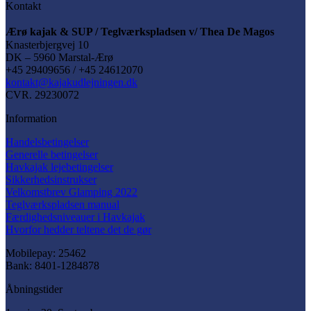
Kontakt
Ærø kajak & SUP / Teglværkspladsen v/ Thea De Magos
Knasterbjergvej 10
DK – 5960 Marstal-Ærø
+45 29409656 / +45 24612070
kontakt@kajakudlejningen.dk
CVR. 29230072
Information
Handelsbetingelser
Generelle betingelser
Havkajak lejebetingelser
Sikkerhedsinstrukser
Velkomstbrev Glamping 2022
Teglværkspladsen manual
Færdighedsniveauer i Havkajak
Hvorfor hedder teltene det de gør
Mobilepay: 25462
Bank: 8401-1284878
Åbningstider