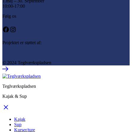
1.maj – 30. September
10:00-17:00
Følg os
Facebook
Instagram
Projektet er støttet af:
© 2024 Teglværkspladsen
Teglværkspladsen
Kajak & Sup
Kajak
Sup
Kurser/ture