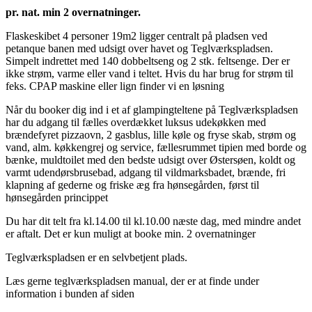
pr. nat. min 2 overnatninger.
Flaskeskibet 4 personer 19m2 ligger centralt på pladsen ved
petanque banen med udsigt over havet og Teglværkspladsen.
Simpelt indrettet med 140 dobbeltseng og 2 stk. feltsenge. Der er
ikke strøm, varme eller vand i teltet. Hvis du har brug for strøm til
feks. CPAP maskine eller lign finder vi en løsning
Når du booker dig ind i et af glampingteltene på Teglværkspladsen
har du adgang til fælles overdækket luksus udekøkken med
brændefyret pizzaovn, 2 gasblus, lille køle og fryse skab, strøm og
vand, alm. køkkengrej og service, fællesrummet tipien med borde og
bænke, muldtoilet med den bedste udsigt over Østersøen, koldt og
varmt udendørsbrusebad, adgang til vildmarksbadet, brænde, fri
klapning af gederne og friske æg fra hønsegården, først til
hønsegården princippet
Du har dit telt fra kl.14.00 til kl.10.00 næste dag, med mindre andet
er aftalt. Det er kun muligt at booke min. 2 overnatninger
Teglværkspladsen er en selvbetjent plads.
Læs gerne teglværkspladsen manual, der er at finde under
information i bunden af siden