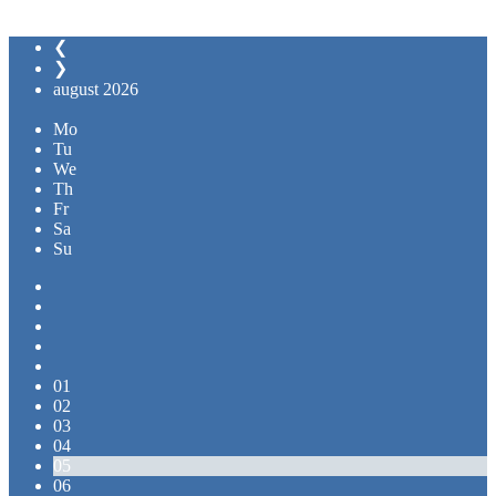
❮
❯
august
2026
Mo
Tu
We
Th
Fr
Sa
Su
01
02
03
04
05
06