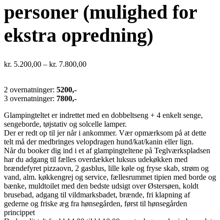
personer (mulighed for
ekstra opredning)
kr.
5.200,00
–
kr.
7.800,00
2 overnatninger:
5200,-
3 overnatninger:
7800,-
Glampingteltet er indrettet med en dobbeltseng + 4 enkelt senge,
sengeborde, tøjstativ og solcelle lamper.
Der er redt op til jer når i ankommer. Vær opmærksom på at dette
telt må der medbringes velopdragen hund/kat/kanin eller lign.
Når du booker dig ind i et af glampingteltene på Teglværkspladsen
har du adgang til fælles overdækket luksus udekøkken med
brændefyret pizzaovn, 2 gasblus, lille køle og fryse skab, strøm og
vand, alm. køkkengrej og service, fællesrummet tipien med borde og
bænke, muldtoilet med den bedste udsigt over Østersøen, koldt
brusebad, adgang til vildmarksbadet, brænde, fri klapning af
gederne og friske æg fra hønsegården, først til hønsegården
princippet