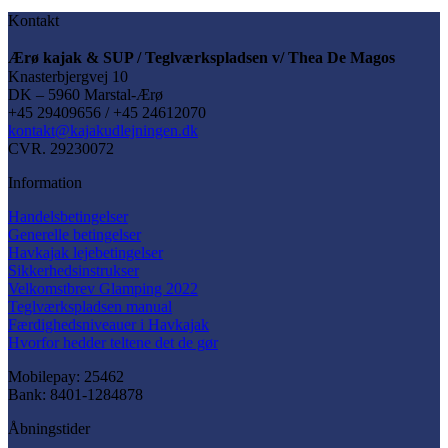
Kontakt
Ærø kajak & SUP / Teglværkspladsen v/ Thea De Magos
Knasterbjergvej 10
DK – 5960 Marstal-Ærø
+45 29409656 / +45 24612070
kontakt@kajakudlejningen.dk
CVR. 29230072
Information
Handelsbetingelser
Generelle betingelser
Havkajak lejebetingelser
Sikkerhedsinstrukser
Velkomstbrev Glamping 2022
Teglværkspladsen manual
Færdighedsniveauer i Havkajak
Hvorfor hedder teltene det de gør
Mobilepay: 25462
Bank: 8401-1284878
Åbningstider