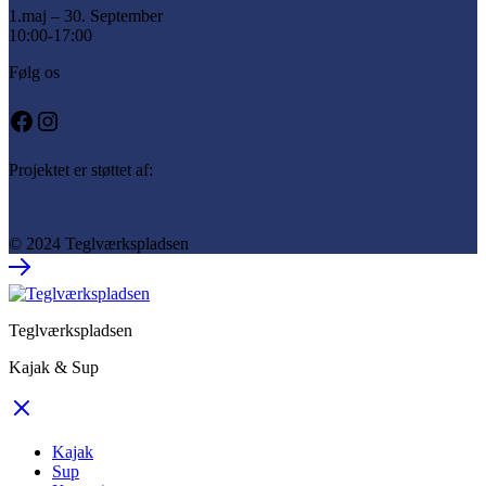
1.maj – 30. September
10:00-17:00
Følg os
Facebook
Instagram
Projektet er støttet af:
© 2024 Teglværkspladsen
Teglværkspladsen
Kajak & Sup
Kajak
Sup