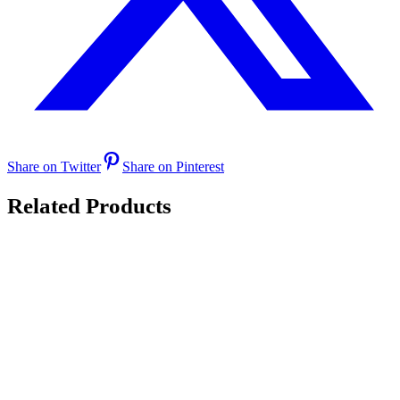
Share on Twitter
Share on Pinterest
Related Products
Select amount
Quick View
Gavekort
Gavekort – Familie 4 personer
(mulighed for ekstra opredning)
kr.
4.400,00
–
kr.
6.800,00