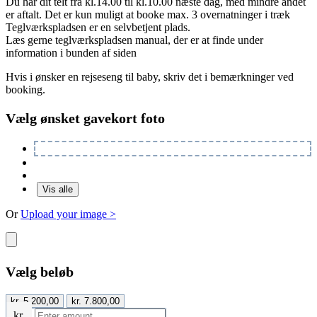
Du har dit telt fra kl.14.00 til kl.10.00 næste dag, med mindre andet
er aftalt. Det er kun muligt at booke max. 3 overnatninger i træk
Teglværkspladsen er en selvbetjent plads.
Læs gerne teglværkspladsen manual, der er at finde under
information i bunden af siden
Hvis i ønsker en rejseseng til baby, skriv det i bemærkninger ved
booking.
Vælg ønsket gavekort foto
Or
Upload your image >
Vælg beløb
kr.
5.200,00
kr.
7.800,00
kr.