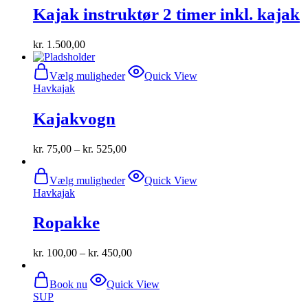
Kajak instruktør 2 timer inkl. kajak
kr.
1.500,00
Dette
Vælg muligheder
Quick View
vare
Havkajak
har
flere
Kajakvogn
varianter.
Mulighederne
kan
kr.
75,00
–
kr.
525,00
vælges
på
Dette
varesiden
Vælg muligheder
Quick View
vare
Havkajak
har
flere
Ropakke
varianter.
Mulighederne
kan
kr.
100,00
–
kr.
450,00
vælges
på
varesiden
Book nu
Quick View
SUP