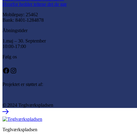
Hvorfor hedder teltene det de gør
Mobilepay: 25462
Bank: 8401-1284878
Åbningstider
1.maj – 30. September
10:00-17:00
Følg os
Facebook
Instagram
Projektet er støttet af:
© 2024 Teglværkspladsen
Teglværkspladsen