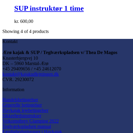
SUP instruktør 1 time
kr.
600,00
Showing
4
of
4
products
Kontakt
Ærø kajak & SUP / Teglværkspladsen v/ Thea De Magos
Knasterbjergvej 10
DK – 5960 Marstal-Ærø
+45 29409656 / +45 24612070
kontakt@kajakudlejningen.dk
CVR. 29230072
Information
Handelsbetingelser
Generelle betingelser
Havkajak lejebetingelser
Sikkerhedsinstrukser
Velkomstbrev Glamping 2022
Teglværkspladsen manual
Færdighedsniveauer i Havkajak