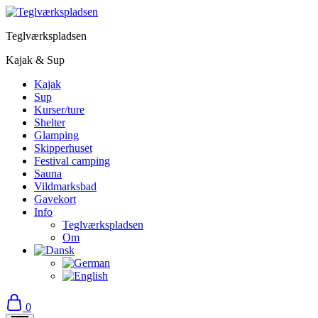
Teglværkspladsen
Kajak & Sup
Kajak
Sup
Kurser/ture
Shelter
Glamping
Skipperhuset
Festival camping
Sauna
Vildmarksbad
Gavekort
Info
Teglværkspladsen
Om
0