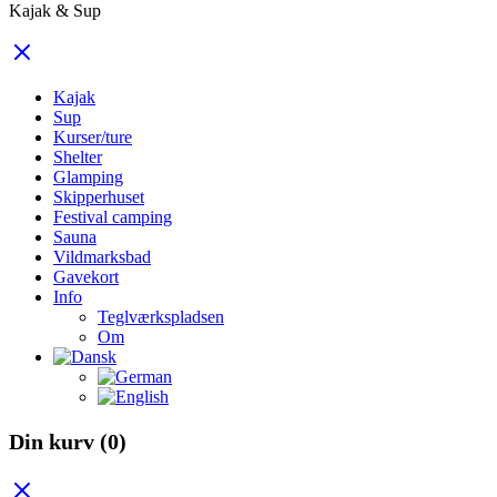
Kajak & Sup
Kajak
Sup
Kurser/ture
Shelter
Glamping
Skipperhuset
Festival camping
Sauna
Vildmarksbad
Gavekort
Info
Teglværkspladsen
Om
Din kurv
(0)