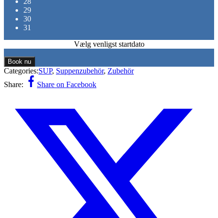
28
29
30
31
Vælg venligst startdato
Book nu
Categories:
SUP
,
Suppenzubehör
,
Zubehör
Share:
Share on Facebook