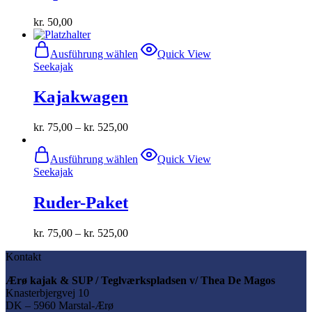
kr.
50,00
Dieses
Ausführung wählen
Quick View
Produkt
Seekajak
weist
mehrere
Kajakwagen
Varianten
auf.
Die
kr.
75,00
–
kr.
525,00
Optionen
können
Dieses
auf
Ausführung wählen
Quick View
Produkt
der
Seekajak
weist
Produktseite
mehrere
gewählt
Ruder-Paket
Varianten
werden
auf.
Die
kr.
75,00
–
kr.
525,00
Optionen
können
Kontakt
auf
der
Ærø kajak & SUP / Teglværkspladsen v/ Thea De Magos
Produktseite
Knasterbjergvej 10
gewählt
DK – 5960 Marstal-Ærø