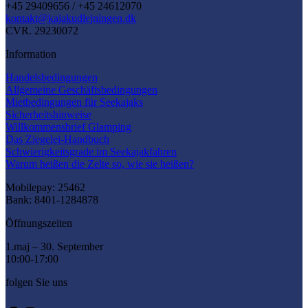
werden
+45 29409656 / +45 24612070
kontakt@kajakudlejningen.dk
CVR. 29230072
Information
Handelsbedingungen
Allgemeine Geschäftsbedingungen
Mietbedingungen für Seekajaks
Sicherheitshinweise
Willkommensbrief Glamping
Das Ziegelei-Handbuch
Schwierigkeitsgrade im Seekajakfahren
Warum heißen die Zelte so, wie sie heißen?
Mobilepay: 25462
Bank: 8401-1284878
Öffnungszeiten
1.maj – 30. September
10:00-17:00
folgen Sie uns