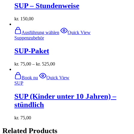
SUP – Stundenweise
kr.
150,00
Dieses
Ausführung wählen
Quick View
Produkt
Suppenzubehör
weist
mehrere
SUP-Paket
Varianten
auf.
Die
kr.
75,00
–
kr.
525,00
Optionen
können
auf
Book nu
Quick View
der
SUP
Produktseite
gewählt
SUP (Kinder unter 10 Jahren) –
werden
stündlich
kr.
75,00
Related Products