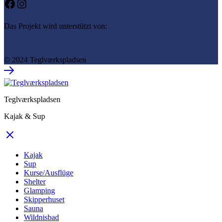
Facebook
Instagram
Das Projekt wird unterstützt von:
© 2024 Teglværkspladsen
Teglværkspladsen
Kajak & Sup
Kajak
Sup
Kurse/Ausflüge
Shelter
Glamping
Skipperhuset
Sauna
Wildnisbad