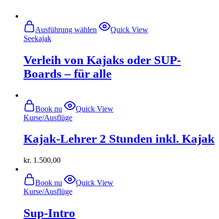
Dieses
Ausführung wählen
Quick View
Produkt
Seekajak
weist
mehrere
Verleih von Kajaks oder SUP-
Varianten
auf.
Boards – für alle
Die
Optionen
können
auf
Book nu
Quick View
der
Kurse/Ausflüge
Produktseite
gewählt
Kajak-Lehrer 2 Stunden inkl. Kajak
werden
kr.
1.500,00
Book nu
Quick View
Kurse/Ausflüge
Sup-Intro